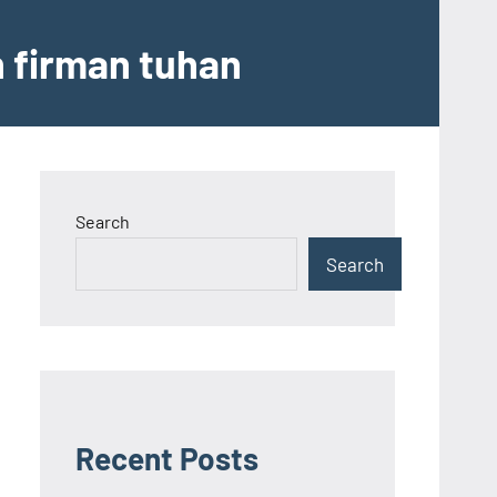
n firman tuhan
Search
Search
Recent Posts