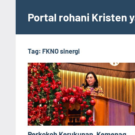
Skip
to
Portal rohani Kristen
content
Tag:
FKNO sinergi
Perkokoh Kerukunan, Kemenag